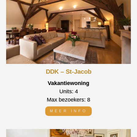
DDK – St-Jacob
Vakantiewoning
Units: 4
Max bezoekers: 8
MEER INFO