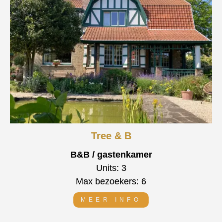
Tree & B
B&B / gastenkamer
Units: 3
Max bezoekers: 6
MEER INFO