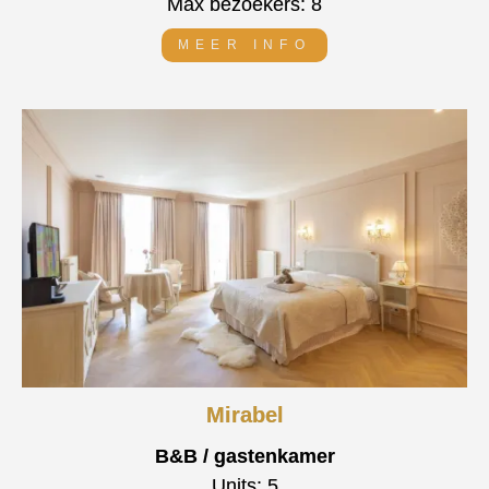
Max bezoekers: 8
MEER INFO
Mirabel
B&B / gastenkamer
Units: 5