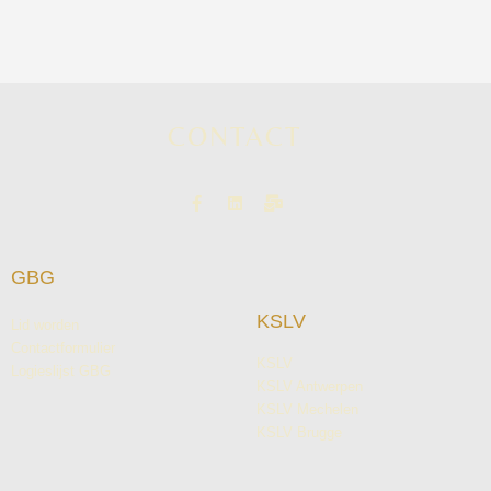
CONTACT
GBG
KSLV
Lid worden
Contactformulier
KSLV
Logieslijst GBG
KSLV Antwerpen
KSLV Mechelen
KSLV Brugge