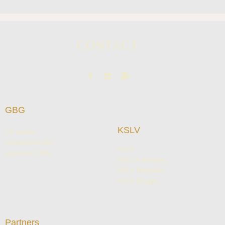
CONTACT
GBG
KSLV
Lid worden
Contactformulier
KSLV
Logieslijst GBG
KSLV Antwerpen
KSLV Mechelen
KSLV Brugge
Partners