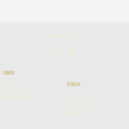
CONTACT
GBG
KSLV
Lid worden
Contactformulier
KSLV
Logieslijst GBG
KSLV Antwerpen
KSLV Mechelen
KSLV Brugge