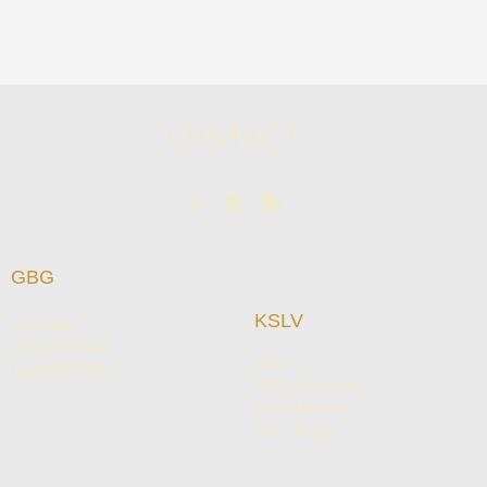
CONTACT
GBG
KSLV
Lid worden
Contactformulier
KSLV
Logieslijst GBG
KSLV Antwerpen
KSLV Mechelen
KSLV Brugge