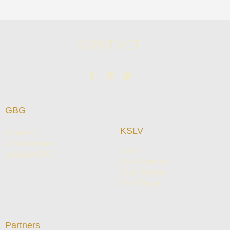
CONTACT
GBG
KSLV
Lid worden
Contactformulier
KSLV
Logieslijst GBG
KSLV Antwerpen
KSLV Mechelen
KSLV Brugge
Partners