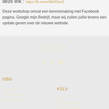
deze link :
https://fb.me/e/8itkS3yeZ
Deze workshop omvat een kennismaking met Facebook
pagina, Google mijn Bedrijf, maar wij zullen jullie tevens een
update geven over de nieuwe website.
CONTACT
GBG
KSLV
Lid worden
Contactformulier
KSLV
Logieslijst GBG
KSLV Antwerpen
KSLV Mechelen