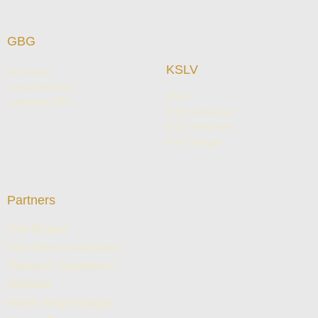
GBG
KSLV
Lid worden
Contactformulier
KSLV
Logieslijst GBG
KSLV Antwerpen
KSLV Mechelen
KSLV Brugge
Partners
Visit Bruges
Visit West-Vlaanderen
Toerisme Vlaanderen
Westtoer
Hotels Regio Brugge