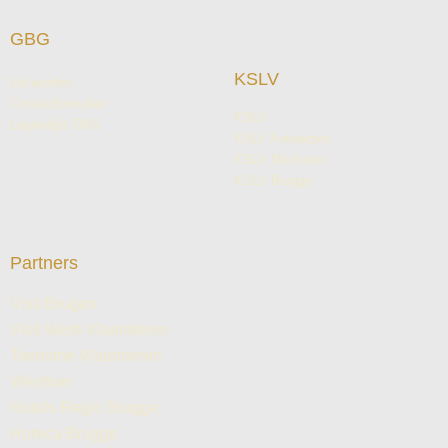
GBG
KSLV
Lid worden
Contactformulier
KSLV
Logieslijst GBG
KSLV Antwerpen
KSLV Mechelen
KSLV Brugge
Partners
Visit Bruges
Visit West-Vlaanderen
Toerisme Vlaanderen
Westtoer
Hotels Regio Brugge
Horeca Brugge