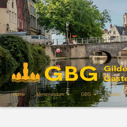
Home
Memorandum
GBG
Leden