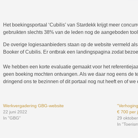
Het boekingsportaal ‘Cubilis’ van Stardekk krijgt meer concur
gebruikten slechts 38% van de leden nog de aangeboden tool
De overige logiesaanbieders staan op de website vermeld als 
Booker of Cubilis. Er ontbrak een landingspagina zodat bezoek
We hebben een korte evaluatie gemaakt voor het referentieja
geen boeking mochten ontvangen. Als we daar nog eens de te
dringend ons te bezinnen of dit portaal nog nut heeft en of w
Werkvergadering GBG-website
“Verhoging
22 juni 2022
€ 700 per 
In "GBG"
29 oktobe
In "Toeris