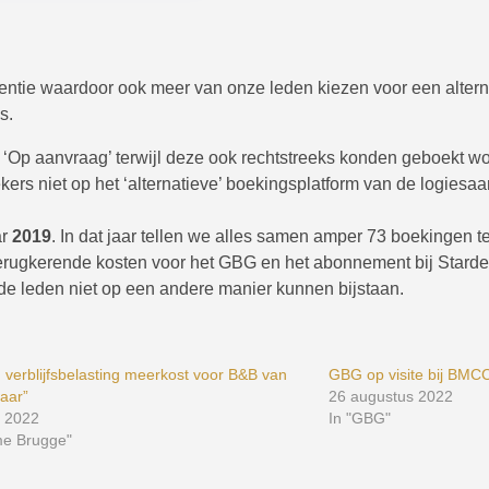
rentie waardoor ook meer van onze leden kiezen voor een altern
s.
‘Op aanvraag’ terwijl deze ook rechtstreeks konden geboekt wor
ers niet op het ‘alternatieve’ boekingsplatform van de logiesa
ar
2019
. In dat jaar tellen we alles samen amper 73 boekingen t
rugkerende kosten voor het GBG en het abonnement bij Stardek
e de leden niet op een andere manier kunnen bijstaan.
 verblijfsbelasting meerkost voor B&B van
GBG op visite bij BMC
jaar”
26 augustus 2022
r 2022
In "GBG"
me Brugge"