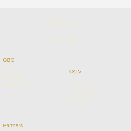
CONTACT
GBG
KSLV
Lid worden
Contactformulier
KSLV
Logieslijst GBG
KSLV Antwerpen
KSLV Mechelen
KSLV Brugge
Partners