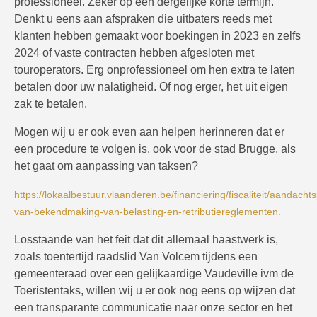
professioneel. Zeker op een dergelijke korte termijn.
Denkt u eens aan afspraken die uitbaters reeds met
klanten hebben gemaakt voor boekingen in 2023 en zelfs
2024 of vaste contracten hebben afgesloten met
touroperators. Erg onprofessioneel om hen extra te laten
betalen door uw nalatigheid. Of nog erger, het uit eigen
zak te betalen.
Mogen wij u er ook even aan helpen herinneren dat er
een procedure te volgen is, ook voor de stad Brugge, als
het gaat om aanpassing van taksen?
https://lokaalbestuur.vlaanderen.be/financiering/fiscaliteit/aandacht
van-bekendmaking-van-belasting-en-retributiereglementen.
Losstaande van het feit dat dit allemaal haastwerk is,
zoals toentertijd raadslid Van Volcem tijdens een
gemeenteraad over een gelijkaardige Vaudeville ivm de
Toeristentaks, willen wij u er ook nog eens op wijzen dat
een transparante communicatie naar onze sector en het