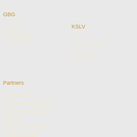
GBG
KSLV
Lid worden
Contactformulier
KSLV
Logieslijst GBG
KSLV Antwerpen
KSLV Mechelen
KSLV Brugge
Partners
Visit Bruges
Visit West-Vlaanderen
Toerisme Vlaanderen
Westtoer
Hotels Regio Brugge
Horeca Brugge