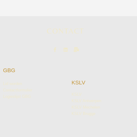
CONTACT
GBG
KSLV
Lid worden
Contactformulier
KSLV
Logieslijst GBG
KSLV Antwerpen
KSLV Mechelen
KSLV Brugge