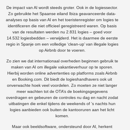
De impact van AI wordt steeds groter. Ook in de logiessector.
Zo gebruikte het Spaanse eiland Ibiza geavanceerde data-
analyses op basis van AI en het toeristenregister om logies te
identificeren die niet officieel geregistreerd waren. Op basis
van de resultaten werden nu 2.831 logies – goed voor
14.532 logiesbedden – verwijderd. Het is daarmee de eerste
regio in Spanje om een volledige ‘clean-up’ van illegale logies
op Airbnb door te voeren.
Zo zien we dat internationaal overheden beginnen gebruik te
maken van AI om illegale vakantieverhuur op te sporen.
Hierbij worden online advertenties op platforms zoals Airbnb
en Booking.com. Dit biedt de logieshandhavers ook uit
onverwachte hoek veel voordelen. Zo moeten ze niet langer
meer wachten tot de OTA’s de boekingsgegevens
overdragen en gebeuren de controles nu dag en nacht zodat
uitbatingen die enkel tijdens de weekends of ’s nachts hun
logies aanbieden ook buiten de kantooruren aan het licht
komen.
Maar ook beeldsoftware, ondersteund door AI, herkent