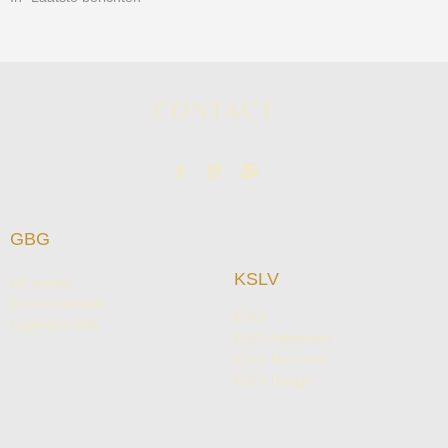
CONTACT
GBG
KSLV
Lid worden
Contactformulier
KSLV
Logieslijst GBG
KSLV Antwerpen
KSLV Mechelen
KSLV Brugge